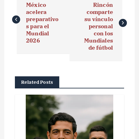
a
México
Rincón
acelera
comparte
v
preparativo
su vínculo
e
s para el
personal
Mundial
con los
g
2026
Mundiales
de fútbol
a
c
i
Related Posts
ó
n
d
e