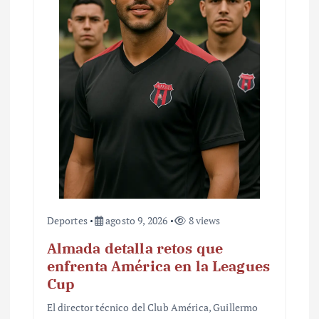
e
n
t
r
a
d
a
s
Deportes
agosto 9, 2026
8 views
Almada detalla retos que
enfrenta América en la Leagues
Cup
El director técnico del Club América, Guillermo