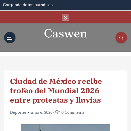
Cargando datos bursátiles...
S
k
i
p
t
o
c
o
n
t
Ciudad de México recibe
e
n
trofeo del Mundial 2026
t
entre protestas y lluvias
Deportes
junio 6, 2026
0 Comments