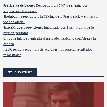
Presidente de Leones Negros acusa a FMF de engaño por
suspensión de ascenso
Sheinbaum reestructura la Oficina de la Presidencia y elimina la
vocería oficial
SpaceX supera previsiones impulsado por Starlink aunque IA
registra pérdidas
Chipotle inicia su entrada al mercado mexicano con Alsea a la
cabeza
HSBC reinicia recompra de acciones tras superar resultados
trimestrales
Te lo Perdiste