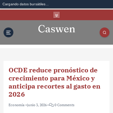
Cargando datos bursátiles...
S
k
i
p
t
o
c
o
n
t
OCDE reduce pronóstico de
e
n
crecimiento para México y
t
anticipa recortes al gasto en
2026
Economía
junio 3, 2026
0 Comments