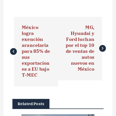
N
México
MG,
a
logra
Hyundai y
exención
Ford luchan
v
arancelaria
por el top 10
e
para 85% de
de ventas de
sus
autos
g
exportacion
nuevos en
es a EU bajo
México
a
T-MEC
c
i
ó
Related Posts
n