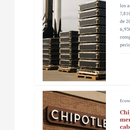
los 
e
7,81
n
de 2
6,93
t
comp
r
peri
a
d
a
s
Econ
Chi
mer
cab