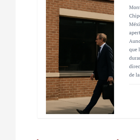
Mont
Chip
Méxi
aper
Aunq
que 
dura
dire
de l