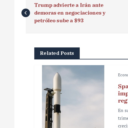
Trump advierte a Irán ante
a
demoras en negociaciones y
v
petróleo sube a $93
e
g
Related Posts
a
c
Econ
i
Spa
ó
imp
reg
n
En s
d
trim
e
crec