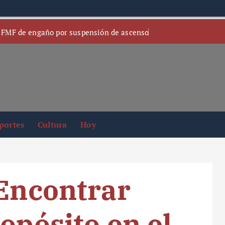
 FMF de engaño por suspensión de ascenso
portes
Cultura
Hoy
 Encontrar
opósito en el