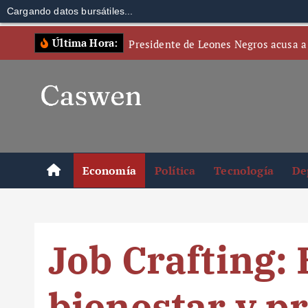
Cargando datos bursátiles...
S
Última Hora:
Presidente de Leones Negros acusa a
k
i
p
t
o
c
o
Economía
Política
Tecnología
De
n
t
e
n
Job Crafting:
t
bienestar y pr