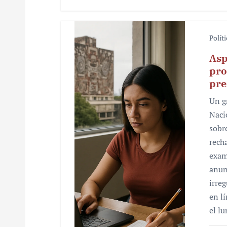
Polít
Asp
pro
pre
Un g
Naci
sobr
rech
exam
anun
irre
en l
el l