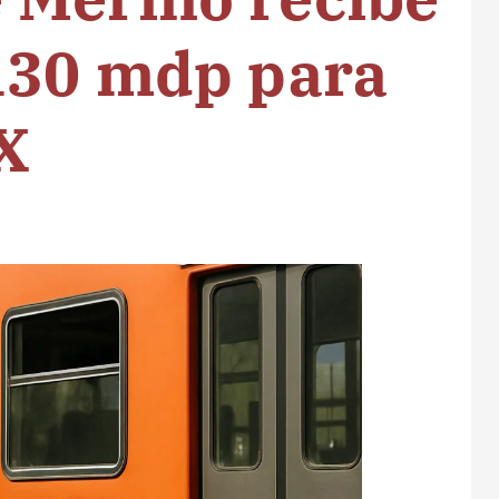
130 mdp para
X