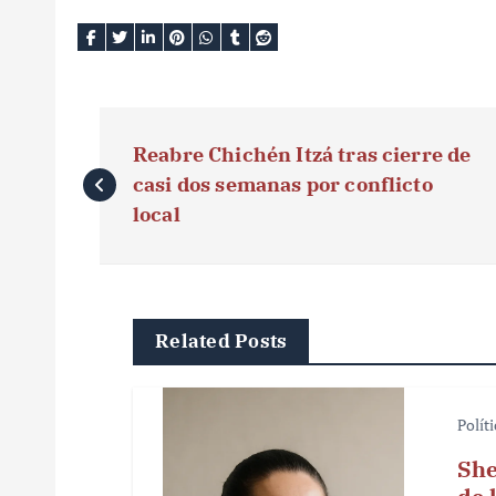
N
Reabre Chichén Itzá tras cierre de
a
casi dos semanas por conflicto
v
local
e
g
Related Posts
a
c
Polít
i
She
ó