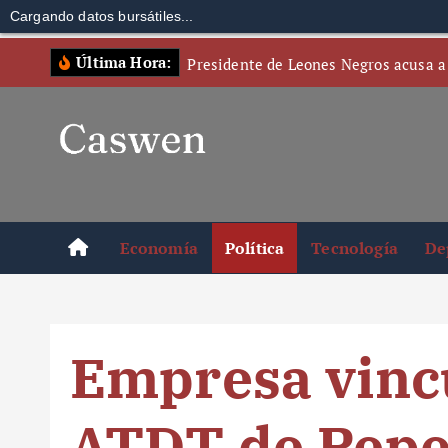
Cargando datos bursátiles...
S
Última Hora:
Presidente de Leones Negros acusa a
k
i
p
t
o
c
o
Economía
Política
Tecnología
De
n
t
e
n
Empresa vincu
t
ATDT de Pepe