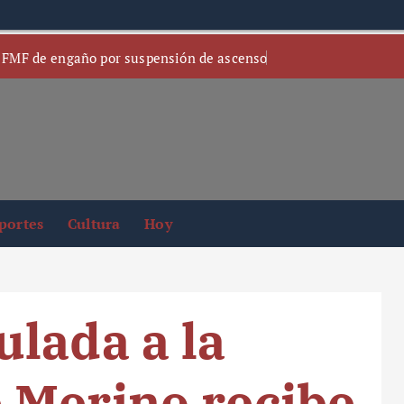
 FMF de engaño por suspensión de ascenso
portes
Cultura
Hoy
lada a la
 Merino recibe