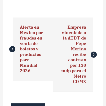
N
Alerta en
Empresa
a
México por
vinculada a
fraudes en
la ATDT de
v
venta de
Pepe
e
boletos y
Merino
productos
recibe
g
para
contrato
Mundial
por 130
a
2026
mdp para el
Metro
c
CDMX
i
ó