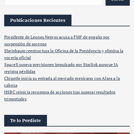
Publicaciones Recientes
Presidente de Leones Negros acusa a FMF de engaño por
suspensión de ascenso
Sheinbaum reestructura la Oficina de la Presidencia y elimina la
vocería oficial
SpaceX supera previsiones impulsado por Starlink aunque IA
registra pérdidas
Chipotle inicia su entrada al mercado mexicano con Alsea a la
cabeza
HSBC reinicia recompra de acciones tras superar resultados
trimestrales
Te lo Perdiste