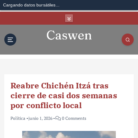
Cargando datos bursátiles...
S
k
i
p
t
o
c
o
n
t
Reabre Chichén Itzá tras
e
n
cierre de casi dos semanas
t
por conflicto local
Política
junio 1, 2026
0 Comments