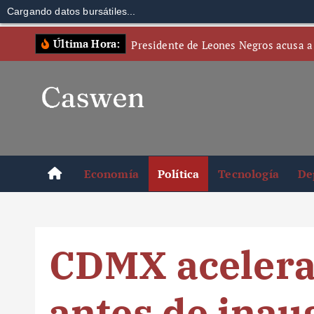
Cargando datos bursátiles...
S
Última Hora:
Presidente de Leones Negros acusa a
k
i
p
t
o
c
o
Economía
Política
Tecnología
De
n
t
e
n
CDMX acelera
t
antes de inau