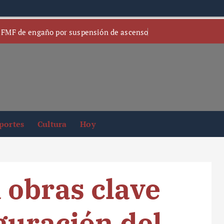
 FMF de engaño por suspensión de ascenso
portes
Cultura
Hoy
 obras clave
guración del