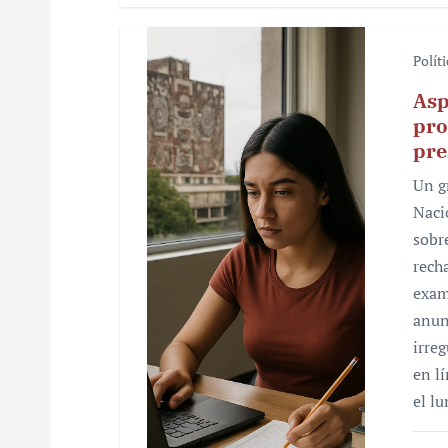
Polít
Asp
pro
pre
Un g
Naci
sobr
rech
exam
anun
irre
en l
el l