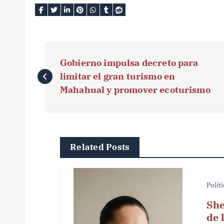
N
Gobierno impulsa decreto para
a
limitar el gran turismo en
v
Mahahual y promover ecoturismo
e
g
Related Posts
a
c
Polít
i
She
ó
de 