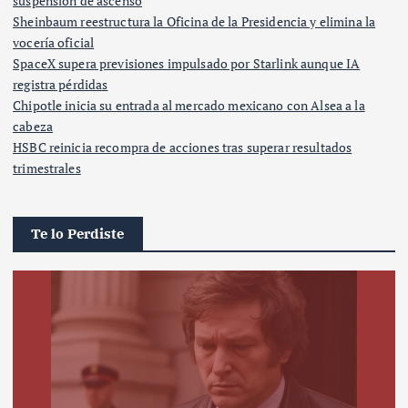
suspensión de ascenso
Sheinbaum reestructura la Oficina de la Presidencia y elimina la
vocería oficial
SpaceX supera previsiones impulsado por Starlink aunque IA
registra pérdidas
Chipotle inicia su entrada al mercado mexicano con Alsea a la
cabeza
HSBC reinicia recompra de acciones tras superar resultados
trimestrales
Te lo Perdiste