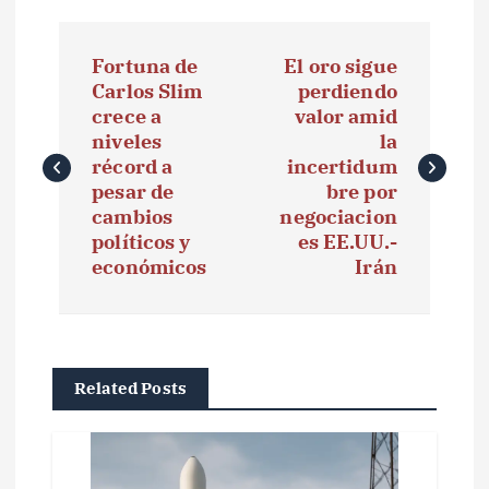
N
Fortuna de
El oro sigue
a
Carlos Slim
perdiendo
crece a
valor amid
v
niveles
la
e
récord a
incertidum
pesar de
bre por
g
cambios
negociacion
políticos y
es EE.UU.-
a
económicos
Irán
c
i
ó
Related Posts
n
d