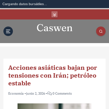
Cargando datos bursátiles...
S
k
i
p
t
o
c
o
n
t
Acciones asiáticas bajan por
e
n
tensiones con Irán; petróleo
t
estable
Economía
junio 2, 2026
0 Comments