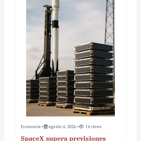
e
e
n
t
r
a
d
a
s
Economía
agosto 4, 2026
14 views
SpaceX supera previsiones