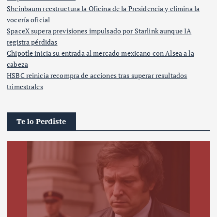
Sheinbaum reestructura la Oficina de la Presidencia y elimina la
vocería oficial
SpaceX supera previsiones impulsado por Starlink aunque IA
registra pérdidas
Chipotle inicia su entrada al mercado mexicano con Alsea a la
cabeza
HSBC reinicia recompra de acciones tras superar resultados
trimestrales
Te lo Perdiste