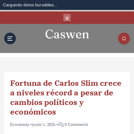
Cargando datos bursátiles...
S
k
i
p
t
o
c
o
n
t
Fortuna de Carlos Slim crece
e
n
a niveles récord a pesar de
t
cambios políticos y
económicos
Economía
junio 1, 2026
0 Comments