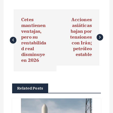
N
Cetes
Acciones
a
mantienen
asiáticas
ventajas,
bajan por
v
pero su
tensiones
e
rentabilida
con Irán;
d real
petróleo
g
disminuye
estable
en 2026
a
c
i
Related Posts
ó
n