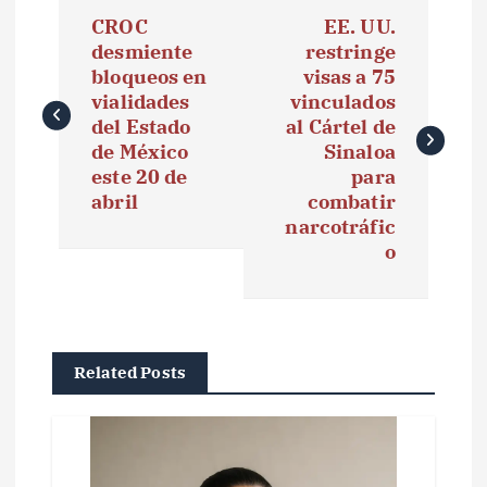
N
CROC
EE. UU.
a
desmiente
restringe
bloqueos en
visas a 75
v
vialidades
vinculados
e
del Estado
al Cártel de
de México
Sinaloa
g
este 20 de
para
abril
combatir
a
narcotráfic
o
c
i
ó
Related Posts
n
d
e