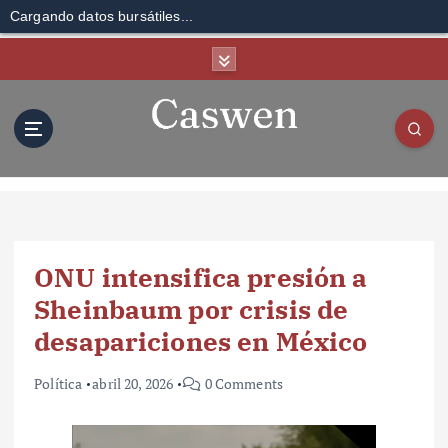
Cargando datos bursátiles...
S
k
i
p
t
o
c
o
n
t
ONU intensifica presión a
e
n
Sheinbaum por crisis de
t
desapariciones en México
Política
abril 20, 2026
0 Comments