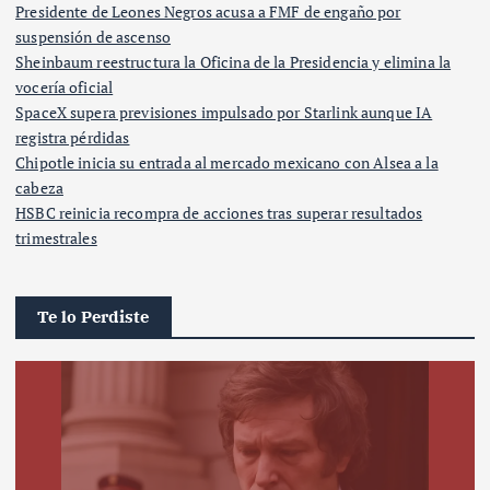
Presidente de Leones Negros acusa a FMF de engaño por
suspensión de ascenso
Sheinbaum reestructura la Oficina de la Presidencia y elimina la
vocería oficial
SpaceX supera previsiones impulsado por Starlink aunque IA
registra pérdidas
Chipotle inicia su entrada al mercado mexicano con Alsea a la
cabeza
HSBC reinicia recompra de acciones tras superar resultados
trimestrales
Te lo Perdiste