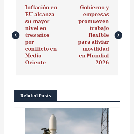
N
Inflación en
Gobierno y
a
EU alcanza
empresas
su mayor
promueven
v
nivel en
trabajo
e
tres años
flexible
por
para aliviar
g
conflicto en
movilidad
Medio
en Mundial
a
Oriente
2026
c
i
ó
Related Posts
n
d
e