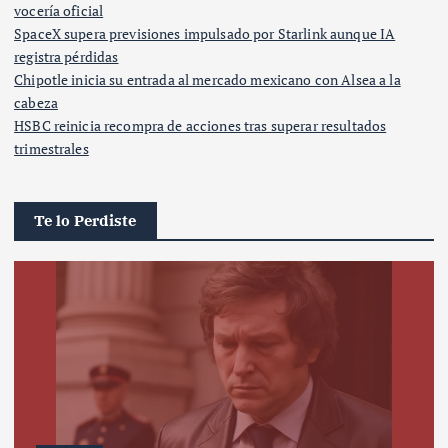
vocería oficial
SpaceX supera previsiones impulsado por Starlink aunque IA
registra pérdidas
Chipotle inicia su entrada al mercado mexicano con Alsea a la
cabeza
HSBC reinicia recompra de acciones tras superar resultados
trimestrales
Te lo Perdiste