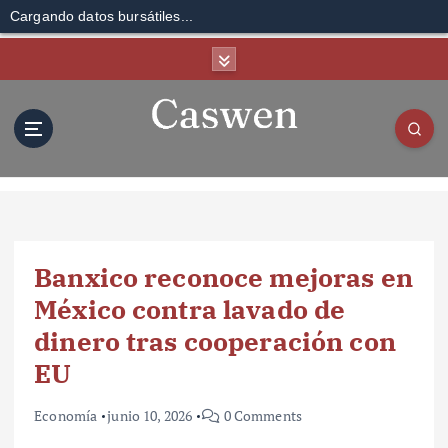
Cargando datos bursátiles...
S
k
i
p
t
o
c
o
n
t
Banxico reconoce mejoras en
e
n
México contra lavado de
t
dinero tras cooperación con
EU
Economía
junio 10, 2026
0 Comments