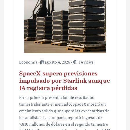
r
a
d
a
s
Economía
agosto 4, 2026
14 views
SpaceX supera previsiones
impulsado por Starlink aunque
IA registra pérdidas
En su primera presentación de resultados
trimestrales ante el mercado, SpaceX mostró un
crecimiento sólido que superó las expectativas de
los analistas. La compañía reportó ingresos de
7,810 millones de dólares en el segundo trimestre