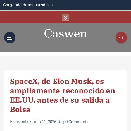
Cargando datos bursátiles...
S
k
i
p
t
o
c
o
n
t
SpaceX, de Elon Musk, es
e
n
ampliamente reconocido en
t
EE.UU. antes de su salida a
Bolsa
Economía
junio 11, 2026
0 Comments