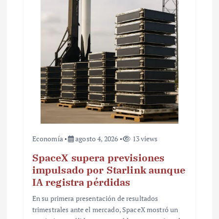
t
r
a
d
a
s
Economía
agosto 4, 2026
13 views
SpaceX supera previsiones
impulsado por Starlink aunque
IA registra pérdidas
En su primera presentación de resultados
trimestrales ante el mercado, SpaceX mostró un