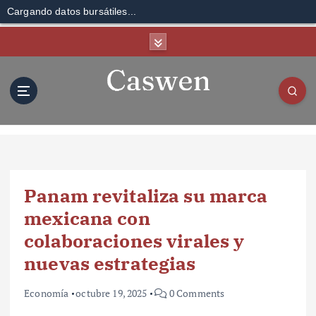
Cargando datos bursátiles...
S
k
i
p
t
o
c
o
n
t
Panam revitaliza su marca
e
n
mexicana con
t
colaboraciones virales y
nuevas estrategias
Economía
octubre 19, 2025
0 Comments