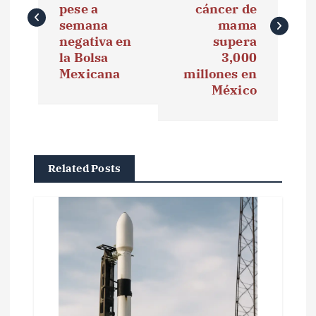
v
pese a
cáncer de
e
semana
mama
negativa en
supera
g
la Bolsa
3,000
Mexicana
millones en
a
México
c
i
ó
Related Posts
n
d
e
e
n