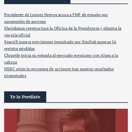
Presidente de Leones Negros acusa a FMF de engaño por
suspensión de ascenso
Sheinbaum reestructura la Oficina de la Presidencia y elimina la
vocería oficial
SpaceX supera previsiones impulsado por Starlink aunque IA
registra pérdidas
Chipotle inicia su entrada al mercado mexicano con Alsea a la
cabeza
HSBC reinicia recompra de acciones tras superar resultados
trimestrales
Te lo Perdiste