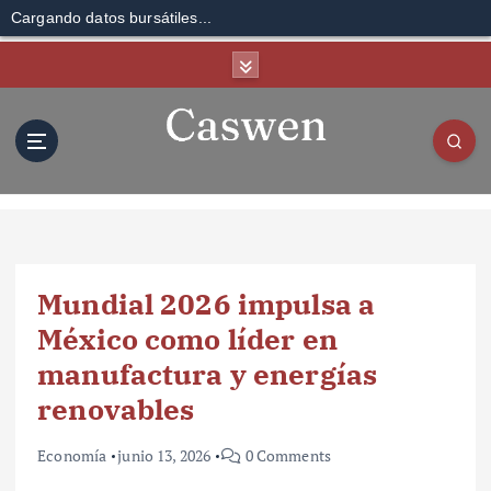
Cargando datos bursátiles...
S
k
i
p
t
o
c
o
n
t
Mundial 2026 impulsa a
e
n
México como líder en
t
manufactura y energías
renovables
Economía
junio 13, 2026
0 Comments