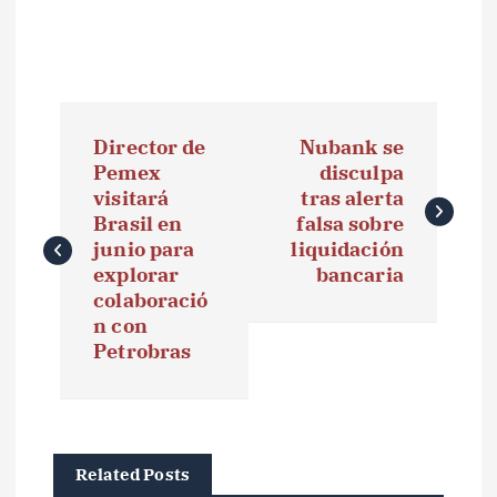
N
Director de
Nubank se
a
Pemex
disculpa
visitará
tras alerta
v
Brasil en
falsa sobre
e
junio para
liquidación
explorar
bancaria
g
colaboració
n con
a
Petrobras
c
i
ó
Related Posts