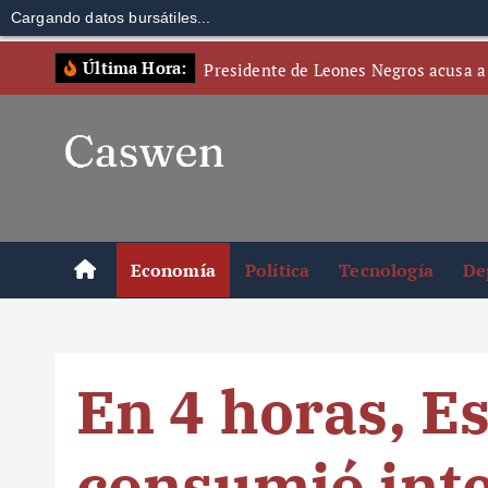
Cargando datos bursátiles...
S
Última Hora:
Presidente de Leones Negros acusa a
k
i
p
t
o
c
o
Economía
Política
Tecnología
De
n
t
e
n
En 4 horas, E
t
consumió int