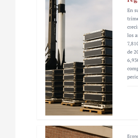
n
En s
d
trim
e
crec
los 
e
7,81
n
de 2
6,93
t
comp
r
peri
a
d
a
s
Econ