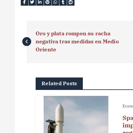
N
Oro y plata rompen su racha
a
negativa tras medidas en Medio
v
Oriente
e
g
Related Posts
a
c
Econ
i
Spa
ó
imp
reg