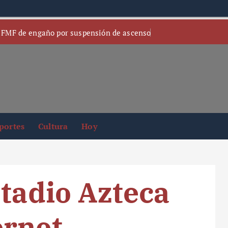
 FMF de engaño por suspensión de ascenso
portes
Cultura
Hoy
stadio Azteca
ernet