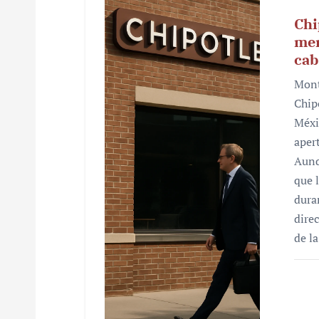
Chi
mer
cab
Mont
Chip
Méxi
aper
Aunq
que 
dura
dire
de l