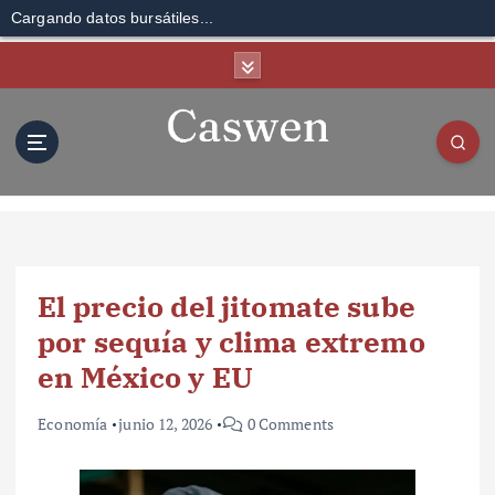
Cargando datos bursátiles...
S
k
i
p
t
o
c
o
n
t
El precio del jitomate sube
e
n
por sequía y clima extremo
t
en México y EU
Economía
junio 12, 2026
0 Comments