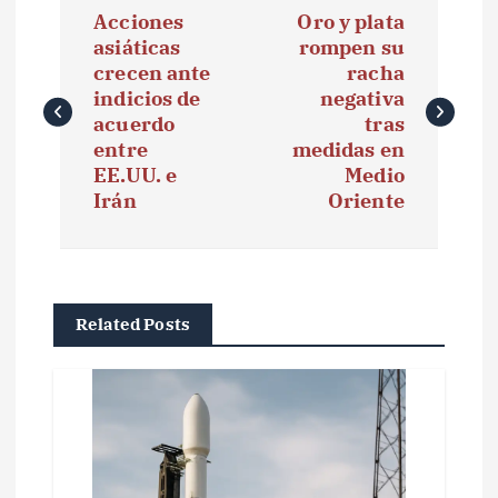
Acciones
Oro y plata
a
asiáticas
rompen su
crecen ante
racha
v
indicios de
negativa
e
acuerdo
tras
entre
medidas en
g
EE.UU. e
Medio
Irán
Oriente
a
c
i
Related Posts
ó
n
d
e