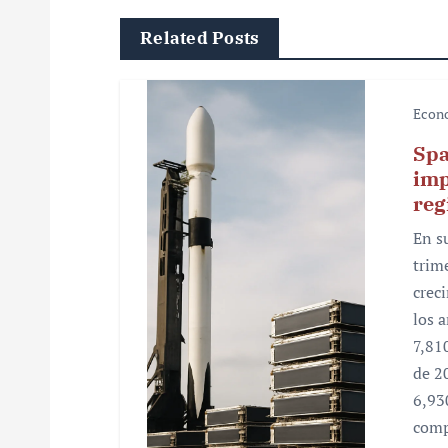
g
Related Posts
a
c
Econ
i
Spa
ó
imp
reg
n
En s
d
trim
e
crec
los 
e
7,81
n
de 2
6,93
t
comp