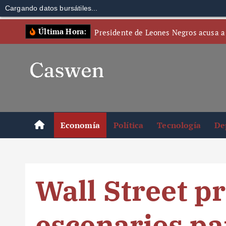
Cargando datos bursátiles...
S
Última Hora:
Presidente de Leones Negros acusa a
k
i
p
t
o
c
o
Economía
Política
Tecnología
De
n
t
e
n
Wall Street pr
t
escenarios p