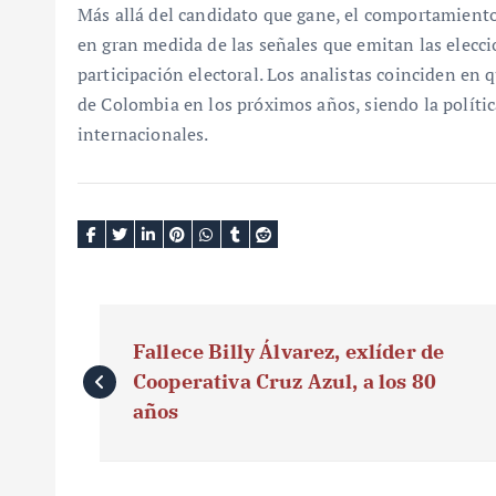
Más allá del candidato que gane, el comportamiento
en gran medida de las señales que emitan las elecci
participación electoral. Los analistas coinciden en q
de Colombia en los próximos años, siendo la polític
internacionales.
N
Fallece Billy Álvarez, exlíder de
a
Cooperativa Cruz Azul, a los 80
v
años
e