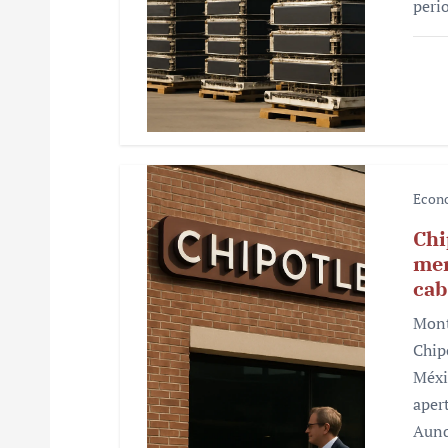
r
peri
a
d
a
s
Econ
Chi
mer
cab
Mont
Chip
Méxi
aper
Aunq