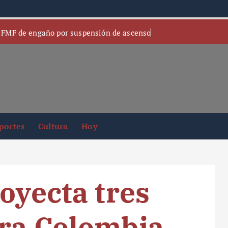
 FMF de engaño por suspensión de ascenso
portes
Cultura
Hoy
oyecta tres
ara Colombia