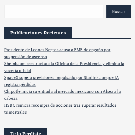
Buscar
Publicaciones Recientes
Presidente de Leones Negros acusa a FMF de engaño por
suspensión de ascenso
Sheinbaum reestructura la Oficina de la Presidencia y elimina la
vocería oficial
SpaceX supera previsiones impulsado por Starlink aunque IA
registra pérdidas
Chipotle inicia su entrada al mercado mexicano con Alsea a la
cabeza
HSBC reinicia recompra de acciones tras superar resultados
trimestrales
Te lo Perdiste