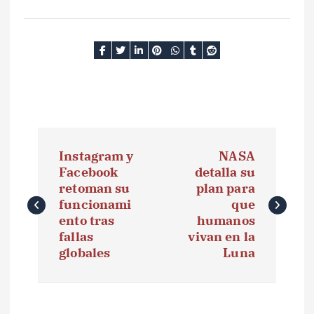
N
Instagram y
NASA
a
Facebook
detalla su
retoman su
plan para
v
funcionami
que
e
ento tras
humanos
fallas
vivan en la
g
globales
Luna
a
c