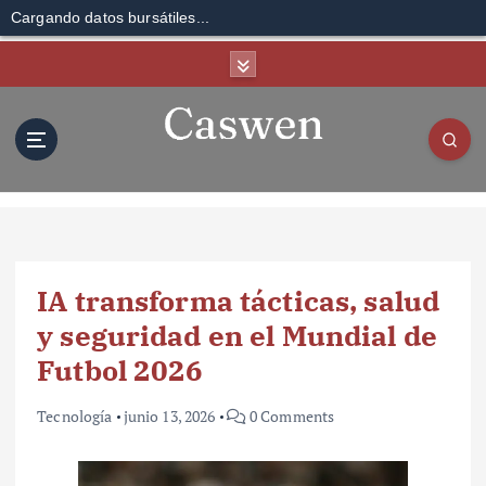
Cargando datos bursátiles...
S
k
i
p
t
o
c
o
n
t
IA transforma tácticas, salud
e
n
y seguridad en el Mundial de
t
Futbol 2026
Tecnología
junio 13, 2026
0 Comments