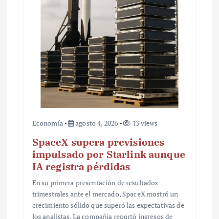
t
r
a
d
a
s
Economía
agosto 4, 2026
13 views
SpaceX supera previsiones
impulsado por Starlink aunque
IA registra pérdidas
En su primera presentación de resultados
trimestrales ante el mercado, SpaceX mostró un
crecimiento sólido que superó las expectativas de
los analistas. La compañía reportó ingresos de