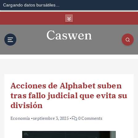
Cargando datos bursátiles...
S
k
i
p
t
o
c
o
n
t
Acciones de Alphabet suben
e
n
tras fallo judicial que evita su
t
división
Economía
septiembre 3, 2025
0 Comments