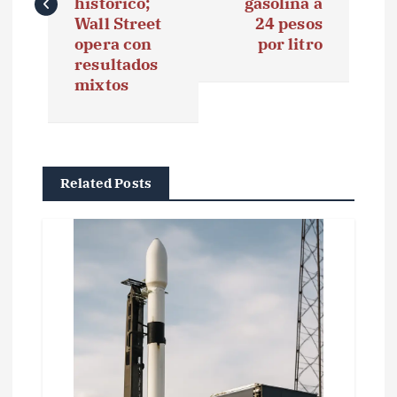
e
histórico;
gasolina a
Wall Street
24 pesos
g
opera con
por litro
resultados
a
mixtos
c
i
ó
Related Posts
n
d
e
e
n