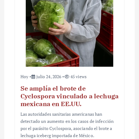
r
a
d
a
s
Hoy
julio 24, 2026
45 views
Se amplía el brote de
Cyclospora vinculado a lechuga
mexicana en EE.UU.
Las autoridades sanitarias americanas han
detectado un aumento en los casos de infección
por el parásito Cyclospora, asociando el brote a
lechuga iceberg importada de México.