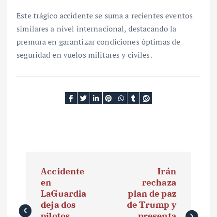
Este trágico accidente se suma a recientes eventos
similares a nivel internacional, destacando la
premura en garantizar condiciones óptimas de
seguridad en vuelos militares y civiles.
N
Accidente
Irán
a
en
rechaza
LaGuardia
plan de paz
v
deja dos
de Trump y
pilotos
presenta