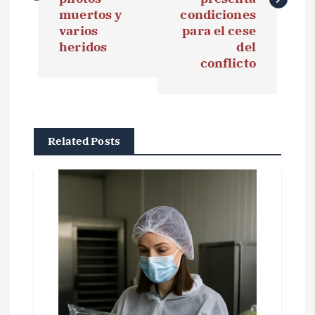
e
muertos y
condiciones
g
varios
para el cese
heridos
del
a
conflicto
c
i
ó
Related Posts
n
d
e
e
n
t