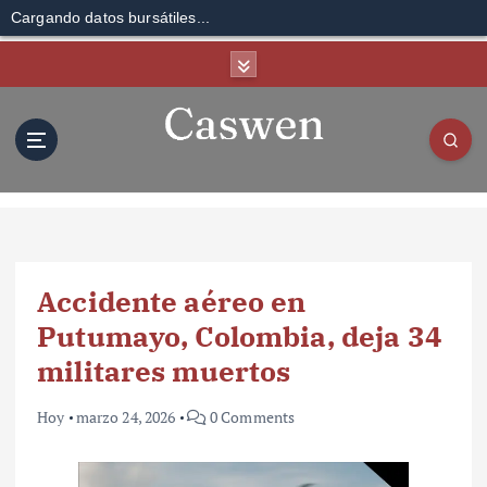
Cargando datos bursátiles...
S
k
i
p
t
o
c
o
n
t
Accidente aéreo en
e
n
Putumayo, Colombia, deja 34
t
militares muertos
Hoy
marzo 24, 2026
0 Comments