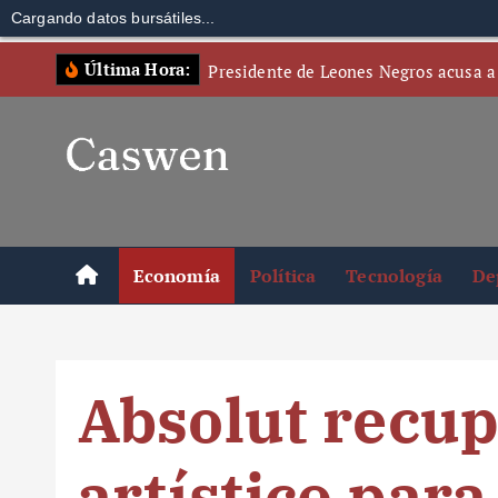
Cargando datos bursátiles...
S
Última Hora:
Presidente de Leones Negros acusa a
k
i
p
t
o
c
o
Economía
Política
Tecnología
De
n
t
e
n
Absolut recup
t
artístico par