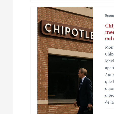
s
Econ
Chi
mer
cab
Mont
Chip
Méxi
aper
Aunq
que 
dura
dire
de l