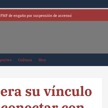
 FMF de engaño por suspensión de ascenso
portes
Cultura
Hoy
era su vínculo
a conectar con