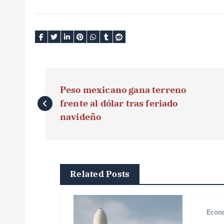
N
Peso mexicano gana terreno
a
frente al dólar tras feriado
v
navideño
e
g
Related Posts
a
c
Econ
i