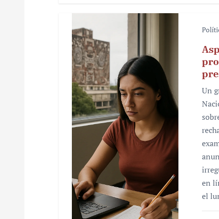
Polít
Asp
pro
pre
Un g
Naci
sobr
rech
exam
anun
irre
en l
el l