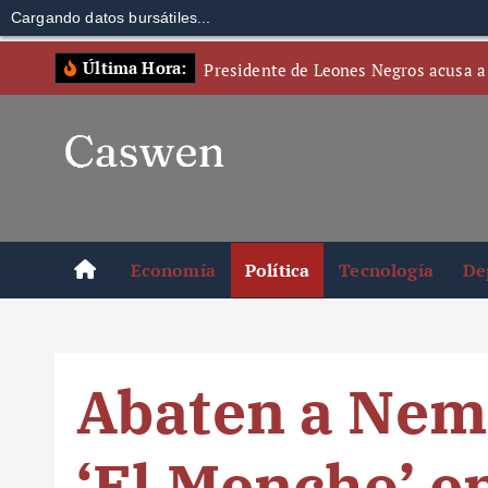
Cargando datos bursátiles...
S
Última Hora:
Presidente de Leones Negros acusa a
k
i
p
t
o
c
o
Economía
Política
Tecnología
De
n
t
e
n
Abaten a Nem
t
‘El Mencho’ e