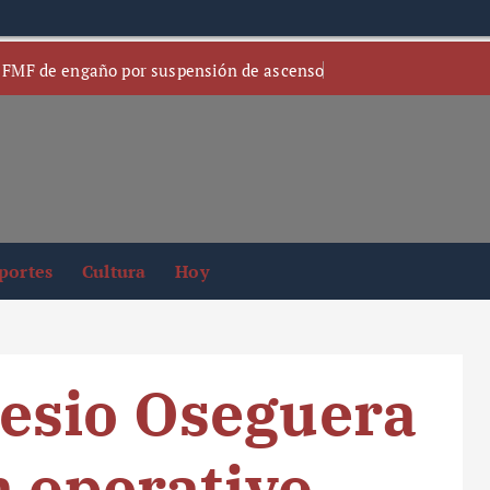
 FMF de engaño por suspensión de ascenso
portes
Cultura
Hoy
esio Oseguera
n operativo