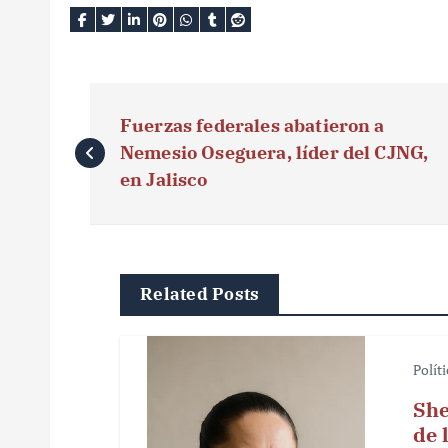
N
Fuerzas federales abatieron a
a
Nemesio Oseguera, líder del CJNG,
v
en Jalisco
e
g
Related Posts
a
c
Polít
i
She
ó
de 