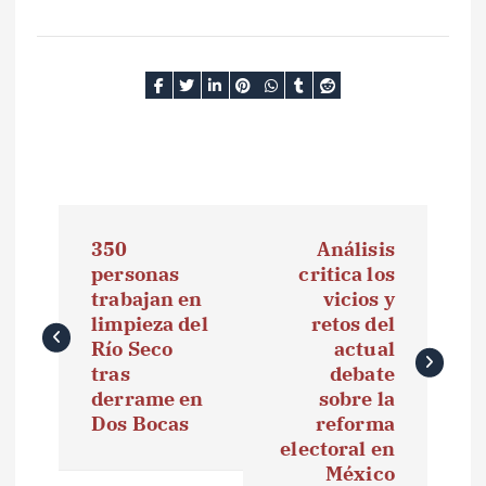
N
350
Análisis
a
personas
critica los
trabajan en
vicios y
v
limpieza del
retos del
e
Río Seco
actual
tras
debate
g
derrame en
sobre la
Dos Bocas
reforma
a
electoral en
México