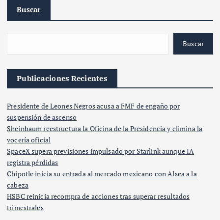
Buscar
Buscar
Publicaciones Recientes
Presidente de Leones Negros acusa a FMF de engaño por
suspensión de ascenso
Sheinbaum reestructura la Oficina de la Presidencia y elimina la
vocería oficial
SpaceX supera previsiones impulsado por Starlink aunque IA
registra pérdidas
Chipotle inicia su entrada al mercado mexicano con Alsea a la
cabeza
HSBC reinicia recompra de acciones tras superar resultados
trimestrales