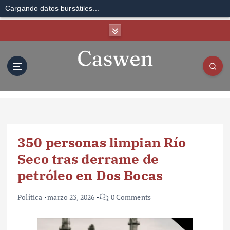
Cargando datos bursátiles...
S
k
i
p
t
o
c
o
n
t
350 personas limpian Río
e
n
Seco tras derrame de
t
petróleo en Dos Bocas
Política
marzo 23, 2026
0 Comments