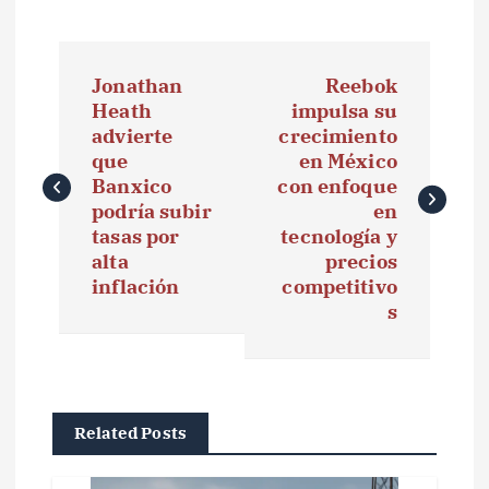
N
Jonathan
Reebok
a
Heath
impulsa su
advierte
crecimiento
v
que
en México
e
Banxico
con enfoque
podría subir
en
g
tasas por
tecnología y
alta
precios
a
inflación
competitivo
s
c
i
ó
Related Posts
n