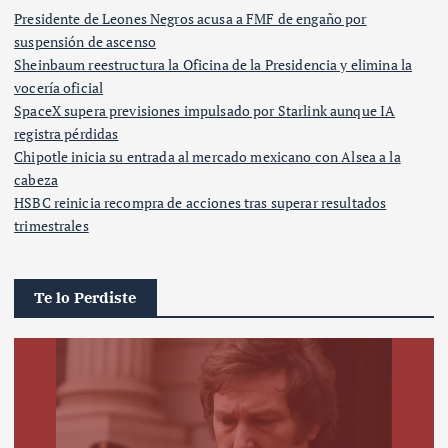
Presidente de Leones Negros acusa a FMF de engaño por
suspensión de ascenso
Sheinbaum reestructura la Oficina de la Presidencia y elimina la
vocería oficial
SpaceX supera previsiones impulsado por Starlink aunque IA
registra pérdidas
Chipotle inicia su entrada al mercado mexicano con Alsea a la
cabeza
HSBC reinicia recompra de acciones tras superar resultados
trimestrales
Te lo Perdiste