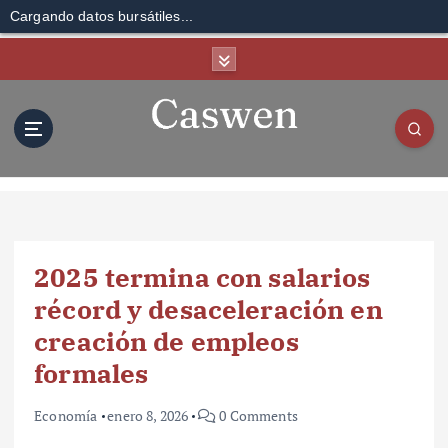
Cargando datos bursátiles...
S
k
i
p
t
o
c
o
n
t
2025 termina con salarios
e
n
récord y desaceleración en
t
creación de empleos
formales
Economía
enero 8, 2026
0 Comments