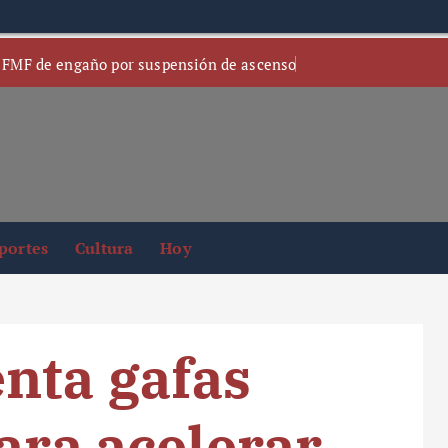
 FMF de engaño por suspensión de ascenso
portes
Cultura
Hoy
nta gafas
ara acelerar