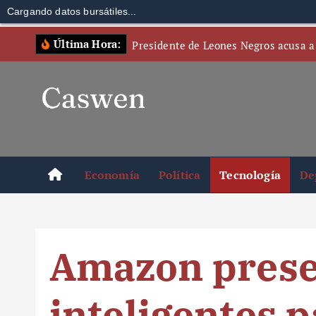
Cargando datos bursátiles...
S
Última Hora:
Presidente de Leones Negros acusa a
k
i
p
t
o
c
o
Economía
Política
Tecnología
De
n
t
e
n
Amazon prese
t
inteligentes p