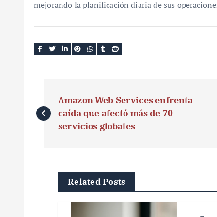
mejorando la planificación diaria de sus operaciones
N
Amazon Web Services enfrenta
a
caída que afectó más de 70
v
servicios globales
e
g
Related Posts
a
c