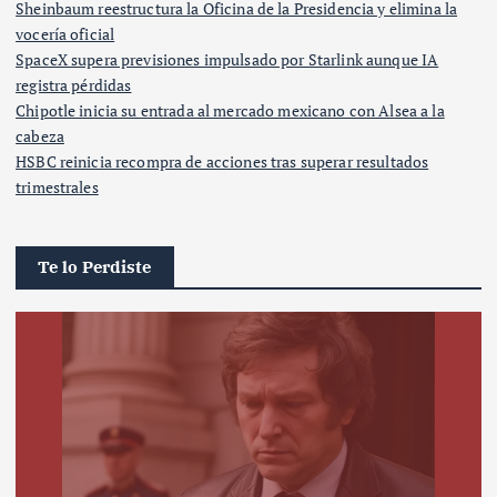
Sheinbaum reestructura la Oficina de la Presidencia y elimina la
vocería oficial
SpaceX supera previsiones impulsado por Starlink aunque IA
registra pérdidas
Chipotle inicia su entrada al mercado mexicano con Alsea a la
cabeza
HSBC reinicia recompra de acciones tras superar resultados
trimestrales
Te lo Perdiste