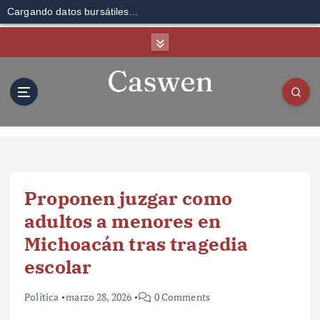
Cargando datos bursátiles...
S
k
i
p
t
o
c
o
n
t
Proponen juzgar como
e
n
adultos a menores en
t
Michoacán tras tragedia
escolar
Política
marzo 28, 2026
0 Comments