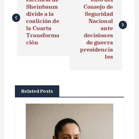
Sheinbaum
Consejo de
v
divide a la
Seguridad
e
coalición de
Nacional
la Cuarta
ante
g
Transforma
decisiones
ción
de guerra
a
presidencia
les
c
i
ó
Related Posts
n
d
e
e