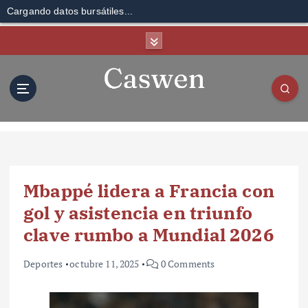
Cargando datos bursátiles...
S
k
i
p
t
o
c
o
n
t
Mbappé lidera a Francia con
e
n
gol y asistencia en triunfo
t
clave rumbo a Mundial 2026
Deportes
octubre 11, 2025
0 Comments