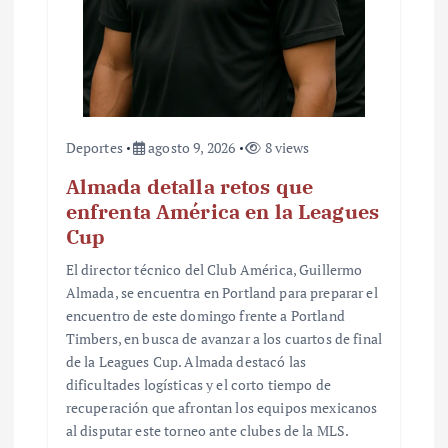
a
d
a
s
Deportes
agosto 9, 2026
8 views
Almada detalla retos que
enfrenta América en la Leagues
Cup
El director técnico del Club América, Guillermo
Almada, se encuentra en Portland para preparar el
encuentro de este domingo frente a Portland
Timbers, en busca de avanzar a los cuartos de final
de la Leagues Cup. Almada destacó las
dificultades logísticas y el corto tiempo de
recuperación que afrontan los equipos mexicanos
al disputar este torneo ante clubes de la MLS.