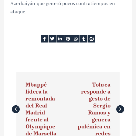
Azerbaiyán que generó pocos contratiempos en
ataque.
N
Mbappé
Toluca
a
lidera la
responde a
remontada
gesto de
v
del Real
Sergio
e
Madrid
Ramos y
frente al
genera
g
Olympique
polémica en
de Marsella
redes