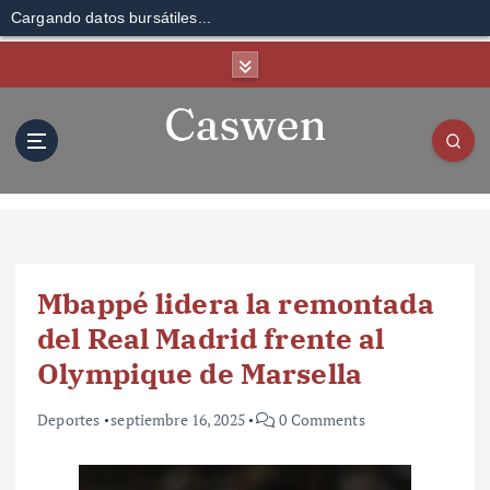
Cargando datos bursátiles...
S
k
i
p
t
o
c
o
n
t
Mbappé lidera la remontada
e
n
del Real Madrid frente al
t
Olympique de Marsella
Deportes
septiembre 16, 2025
0 Comments