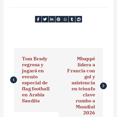
N
Tom Brady
Mbappé
a
regresa y
lidera a
jugará en
Francia con
v
evento
gol y
e
especial de
asistencia
flag football
en triunfo
g
en Arabia
clave
Saudita
rumbo a
a
Mundial
2026
c