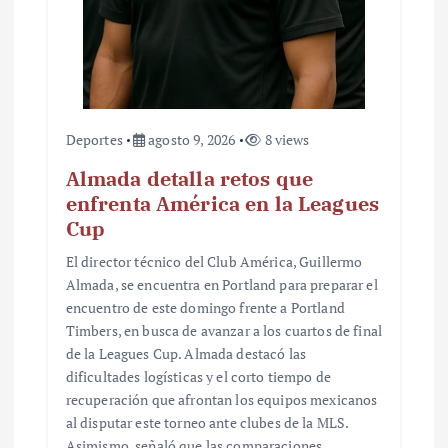
a
s
Deportes
agosto 9, 2026
8 views
Almada detalla retos que
enfrenta América en la Leagues
Cup
El director técnico del Club América, Guillermo
Almada, se encuentra en Portland para preparar el
encuentro de este domingo frente a Portland
Timbers, en busca de avanzar a los cuartos de final
de la Leagues Cup. Almada destacó las
dificultades logísticas y el corto tiempo de
recuperación que afrontan los equipos mexicanos
al disputar este torneo ante clubes de la MLS.
Asimismo, señaló que las comparaciones…