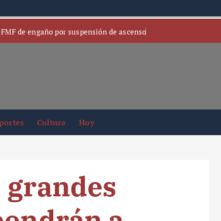
 FMF de engaño por suspensión de ascenso
portes
Cultura
Hoy
e grandes
pondrán a