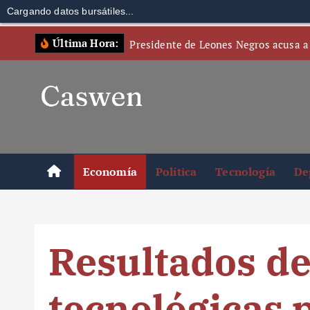
Cargando datos bursátiles...
S
Última Hora:
Presidente de Leones Negros acusa a
k
i
p
t
o
c
o
Economía
Política
Tecnología
De
n
t
e
n
Resultados d
t
tecnológicas 