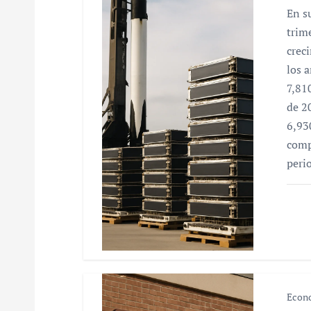
En s
d
trim
e
crec
los 
e
7,81
n
de 2
6,93
t
comp
r
peri
a
d
a
s
Econ