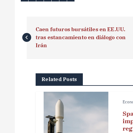
N
Caen futuros bursátiles en EE.UU.
a
tras estancamiento en diálogo con
v
Irán
e
g
Related Posts
a
c
Econ
i
Spa
ó
imp
reg
n