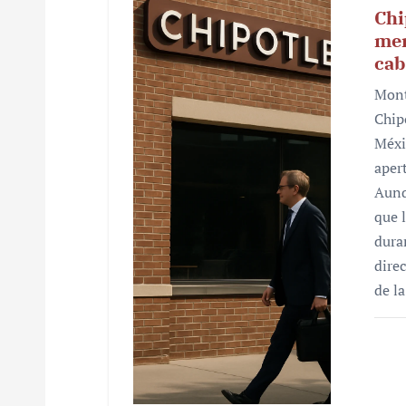
Chi
mer
cab
Mont
Chip
Méxi
aper
Aunq
que 
dura
dire
de l