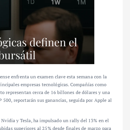
dense enfrenta un examen clave esta semana con la
 principales empresas tecnológicas. Compañías como
o representan cerca de 16 billones de dólares y una
&P 500, reportarán sus ganancias, seguida por Apple al
 Nvidia y Tesla, ha impulsado un rally del 13% en el
bidas superiores al 25% desde finales de marzo para