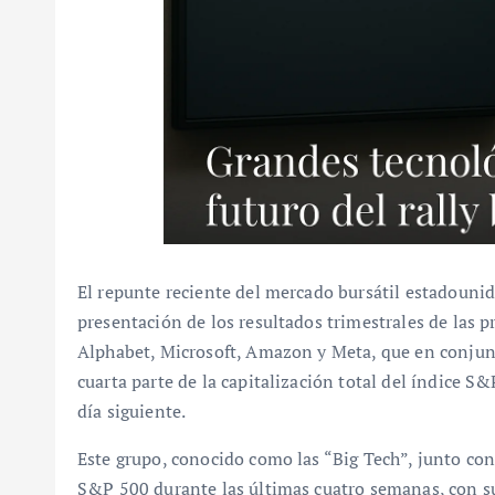
El repunte reciente del mercado bursátil estadouni
presentación de los resultados trimestrales de las
Alphabet, Microsoft, Amazon y Meta, que en conjunt
cuarta parte de la capitalización total del índice S
día siguiente.
Este grupo, conocido como las “Big Tech”, junto con
S&P 500 durante las últimas cuatro semanas, con su