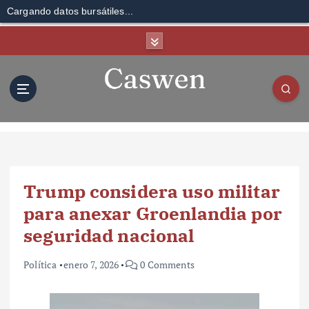
Cargando datos bursátiles...
S
k
i
p
t
o
c
o
n
t
Trump considera uso militar
e
n
para anexar Groenlandia por
t
seguridad nacional
Política
enero 7, 2026
0 Comments