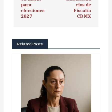
para
rios de
a
elecciones
Fiscalía
2027
CDMX
c
i
ó
Related Posts
n
d
e
e
n
t
r