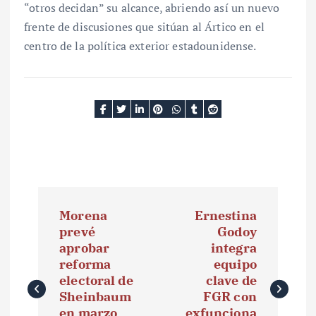
“otros decidan” su alcance, abriendo así un nuevo
frente de discusiones que sitúan al Ártico en el
centro de la política exterior estadounidense.
N
Morena
Ernestina
a
prevé
Godoy
aprobar
integra
v
reforma
equipo
e
electoral de
clave de
Sheinbaum
FGR con
g
en marzo
exfunciona