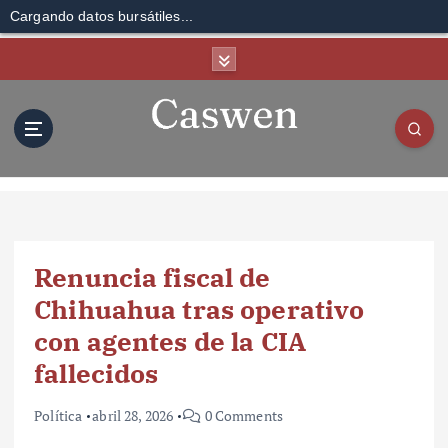
Cargando datos bursátiles...
S
k
i
p
t
o
c
o
n
t
Renuncia fiscal de
e
n
Chihuahua tras operativo
t
con agentes de la CIA
fallecidos
Política
abril 28, 2026
0 Comments