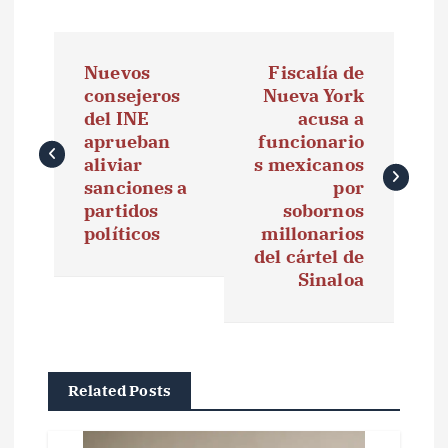
N
Nuevos
Fiscalía de
a
consejeros
Nueva York
del INE
acusa a
v
aprueban
funcionario
e
aliviar
s mexicanos
sanciones a
por
g
partidos
sobornos
políticos
millonarios
a
del cártel de
Sinaloa
c
i
ó
Related Posts
n