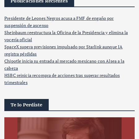
Publicaciones Recientes
Presidente de Leones Negros acusa a FMF de engaño por
suspensión de ascenso
Sheinbaum reestructura la Oficina de la Presidencia y elimina la
vocería oficial
SpaceX supera previsiones impulsado por Starlink aunque IA
registra pérdidas
Chipotle inicia su entrada al mercado mexicano con Alsea a la
cabeza
HSBC reinicia recompra de acciones tras superar resultados
trimestrales
Te lo Perdiste