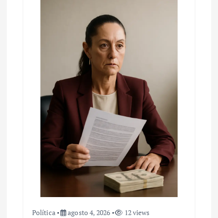
d
e
e
n
t
r
a
d
a
s
Política
agosto 4, 2026
12 views