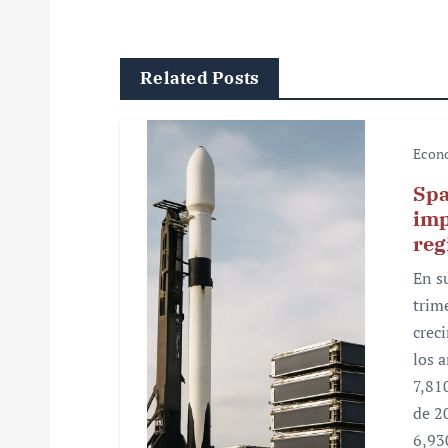
e
g
Related Posts
a
c
Econ
i
Spa
ó
imp
reg
n
En s
d
trim
e
crec
los 
e
7,81
n
de 2
6,93