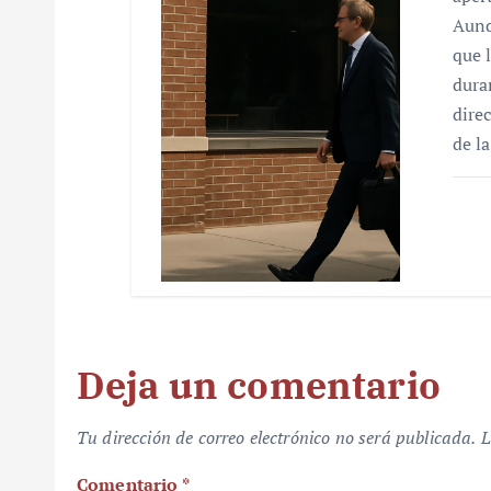
Aunq
que 
dura
dire
de l
Deja un comentario
Tu dirección de correo electrónico no será publicada.
L
Comentario
*