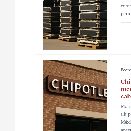
t
comp
r
peri
a
d
a
s
Econ
Chi
mer
cab
Mont
Chip
Méxi
aper