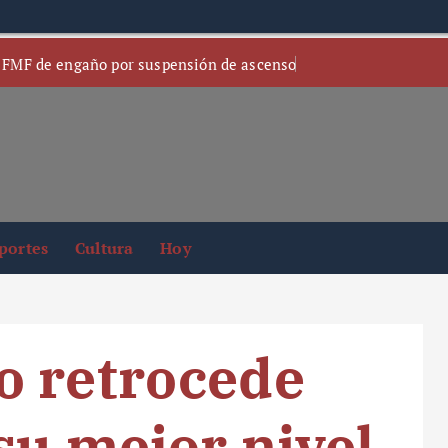
 FMF de engaño por suspensión de ascenso
portes
Cultura
Hoy
o retrocede
su mejor nivel