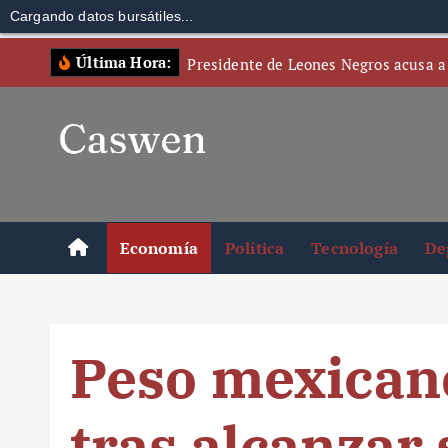
Cargando datos bursátiles...
S
Última Hora:
Presidente de Leones Negros acusa a
k
i
p
t
o
c
o
Economía
Política
Tecnología
De
n
t
e
n
Peso mexican
t
tras alcanzar 