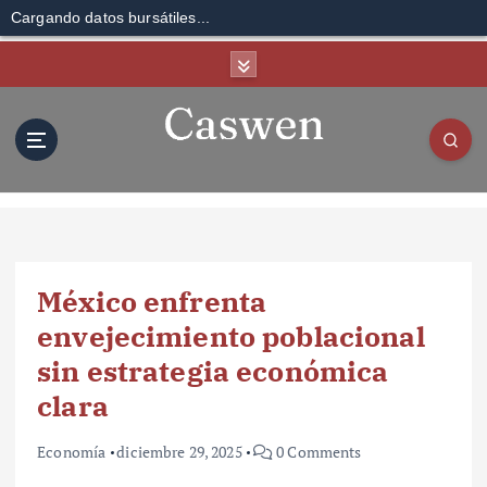
Cargando datos bursátiles...
S
k
i
p
t
o
c
o
n
t
México enfrenta
e
n
envejecimiento poblacional
t
sin estrategia económica
clara
Economía
diciembre 29, 2025
0 Comments