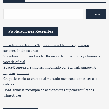
Buscar
Publicaciones Recientes
Presidente de Leones Negros acusa a FMF de engaño por
suspensión de ascenso
Sheinbaum reestructura la Oficina de la Presidencia y elimina la
vocería oficial
SpaceX supera previsiones impulsado por Starlink aunque IA
registra pérdidas
Chipotle inicia su entrada al mercado mexicano con Alsea a la
cabeza
HSBC reinicia recompra de acciones tras superar resultados
trimestrales