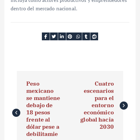
dentro del mercado nacional.
N
Peso
Cuatro
a
mexicano
escenarios
se mantiene
para el
v
debajo de
entorno
e
18 pesos
económico
frente al
global hacia
g
dólar pese a
2030
debilitamie
a