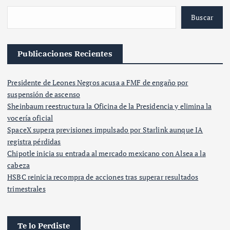
Buscar
Publicaciones Recientes
Presidente de Leones Negros acusa a FMF de engaño por
suspensión de ascenso
Sheinbaum reestructura la Oficina de la Presidencia y elimina la
vocería oficial
SpaceX supera previsiones impulsado por Starlink aunque IA
registra pérdidas
Chipotle inicia su entrada al mercado mexicano con Alsea a la
cabeza
HSBC reinicia recompra de acciones tras superar resultados
trimestrales
Te lo Perdiste