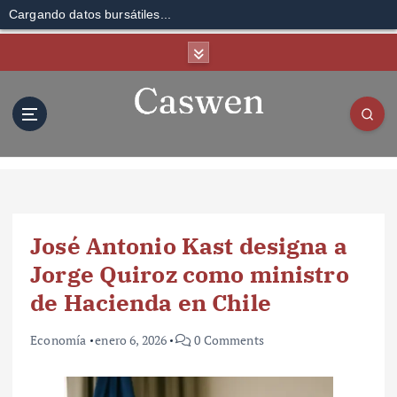
Cargando datos bursátiles...
S
k
i
p
t
o
c
o
n
t
José Antonio Kast designa a
e
n
Jorge Quiroz como ministro
t
de Hacienda en Chile
Economía
enero 6, 2026
0 Comments