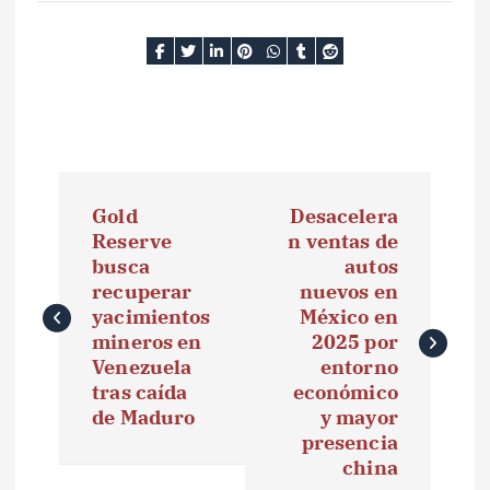
N
Gold
Desacelera
a
Reserve
n ventas de
busca
autos
v
recuperar
nuevos en
e
yacimientos
México en
mineros en
2025 por
g
Venezuela
entorno
tras caída
económico
a
de Maduro
y mayor
presencia
c
china