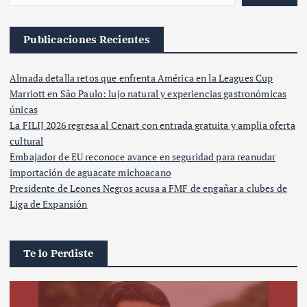
Publicaciones Recientes
Almada detalla retos que enfrenta América en la Leagues Cup
Marriott en São Paulo: lujo natural y experiencias gastronómicas
únicas
La FILIJ 2026 regresa al Cenart con entrada gratuita y amplia oferta
cultural
Embajador de EU reconoce avance en seguridad para reanudar
importación de aguacate michoacano
Presidente de Leones Negros acusa a FMF de engañar a clubes de
Liga de Expansión
Te lo Perdiste