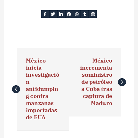
N
México
México
a
inicia
incrementa
investigació
suministro
v
n
de petróleo
e
antidumpin
a Cuba tras
g contra
captura de
g
manzanas
Maduro
importadas
a
de EUA
c