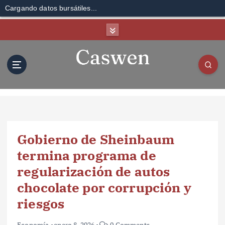
Cargando datos bursátiles...
S
k
i
p
t
o
c
o
n
t
Gobierno de Sheinbaum
e
n
termina programa de
t
regularización de autos
chocolate por corrupción y
riesgos
Economía
enero 8, 2026
0 Comments