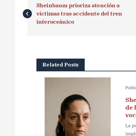
Sheinbaum prioriza atención a
a
víctimas tras accidente del tren
v
interoceánico
e
g
a
Related Posts
c
i
Polít
ó
She
de 
n
voc
d
La p
e
impl