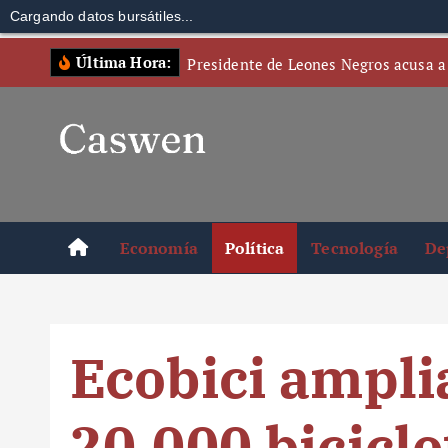
Cargando datos bursátiles...
S
Última Hora:
Presidente de Leones Negros acusa a
k
i
p
t
o
c
o
Economía
Política
Tecnología
De
n
t
e
n
Ecobici amplia
t
20,000 bicicl