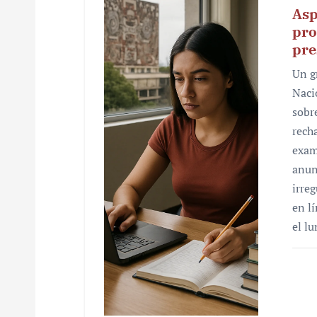
Asp
pro
pre
Un g
Naci
sobr
rech
exam
anun
irre
en l
el l