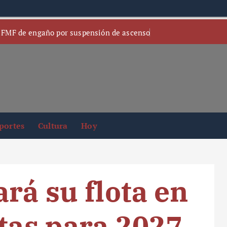
 FMF de engaño por suspensión de ascenso
portes
Cultura
Hoy
rá su flota en
etas para 2027