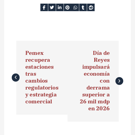
N
Pemex
Día de
a
recupera
Reyes
estaciones
impulsará
v
tras
economía
e
cambios
con
regulatorios
derrama
g
y estrategia
superior a
comercial
26 mil mdp
a
en 2026
c
i