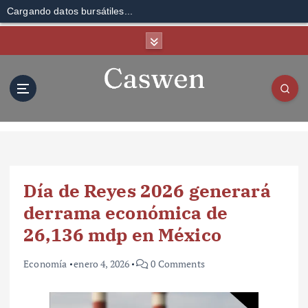
Cargando datos bursátiles...
S
k
i
p
t
o
c
o
n
t
Día de Reyes 2026 generará
e
n
derrama económica de
t
26,136 mdp en México
Economía
enero 4, 2026
0 Comments