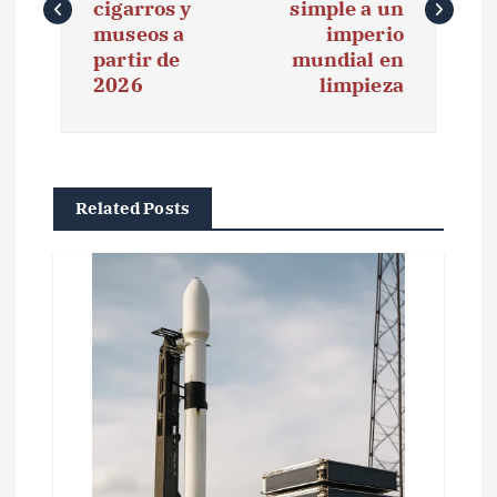
cigarros y
simple a un
e
museos a
imperio
partir de
mundial en
g
2026
limpieza
a
c
i
Related Posts
ó
n
d
e
e
n