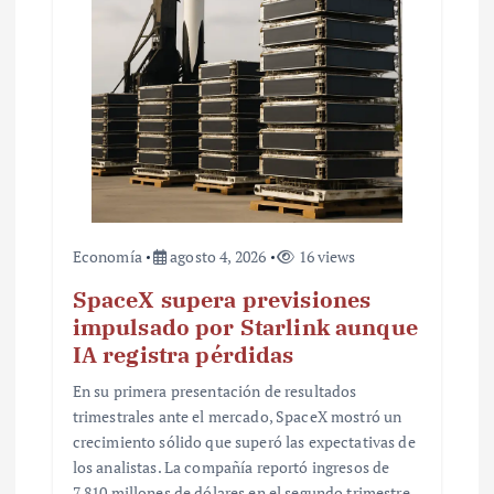
t
r
a
d
a
s
Economía
agosto 4, 2026
16 views
SpaceX supera previsiones
impulsado por Starlink aunque
IA registra pérdidas
En su primera presentación de resultados
trimestrales ante el mercado, SpaceX mostró un
crecimiento sólido que superó las expectativas de
los analistas. La compañía reportó ingresos de
7,810 millones de dólares en el segundo trimestre