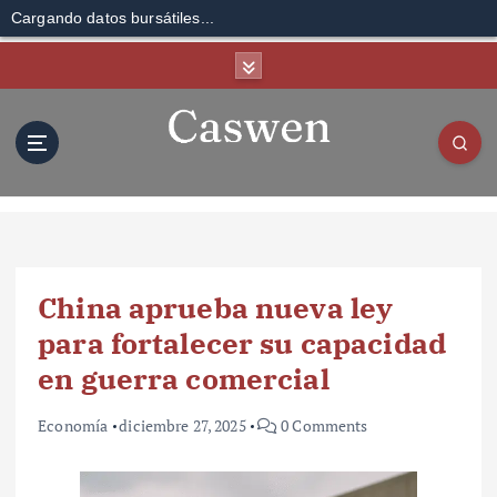
Cargando datos bursátiles...
S
k
i
p
t
o
c
o
n
t
China aprueba nueva ley
e
n
para fortalecer su capacidad
t
en guerra comercial
Economía
diciembre 27, 2025
0 Comments