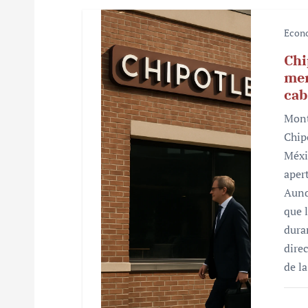
s
Econ
Chi
mer
cab
Mont
Chip
Méxi
aper
Aunq
que 
dura
dire
de l