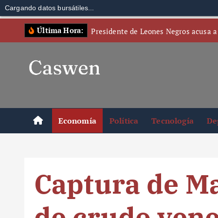
Cargando datos bursátiles...
S
Última Hora:
Presidente de Leones Negros acusa a
k
i
p
t
o
c
o
Economía
Política
Tecnología
De
n
t
e
n
Captura de Ma
t
de crudo ven