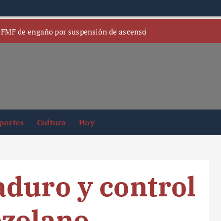
 FMF de engaño por suspensión de ascenso
portes
Cultura
Hoy
duro y control
ezolano