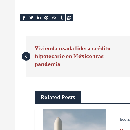
N
Vivienda usada lidera crédito
a
hipotecario en México tras
v
pandemia
e
g
Related Posts
a
c
Econ
i