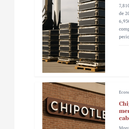
e
7,81
n
de 2
6,93
t
comp
r
peri
a
d
a
s
Econ
Chi
mer
cab
Mont