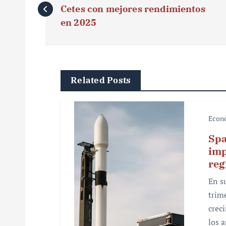
a
Cetes con mejores rendimientos
v
en 2025
e
g
Related Posts
a
c
Econ
i
Spa
ó
imp
reg
n
En s
d
trim
e
crec
los 