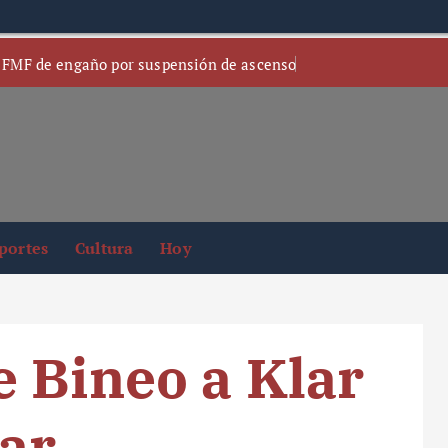
 FMF de engaño por suspensión de ascenso
portes
Cultura
Hoy
 Bineo a Klar
zar