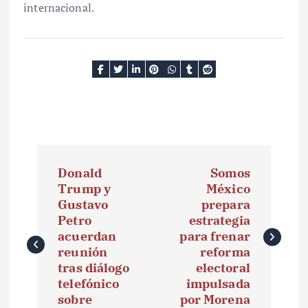
internacional.
N
Donald
Somos
a
Trump y
México
Gustavo
prepara
v
Petro
estrategia
e
acuerdan
para frenar
reunión
reforma
g
tras diálogo
electoral
telefónico
impulsada
a
sobre
por Morena