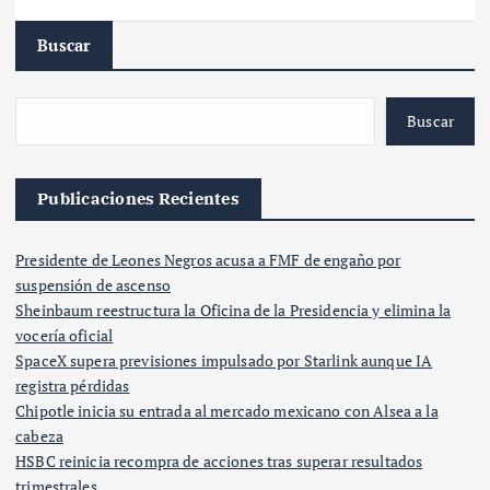
Buscar
Buscar
Publicaciones Recientes
Presidente de Leones Negros acusa a FMF de engaño por
suspensión de ascenso
Sheinbaum reestructura la Oficina de la Presidencia y elimina la
vocería oficial
SpaceX supera previsiones impulsado por Starlink aunque IA
registra pérdidas
Chipotle inicia su entrada al mercado mexicano con Alsea a la
cabeza
HSBC reinicia recompra de acciones tras superar resultados
trimestrales