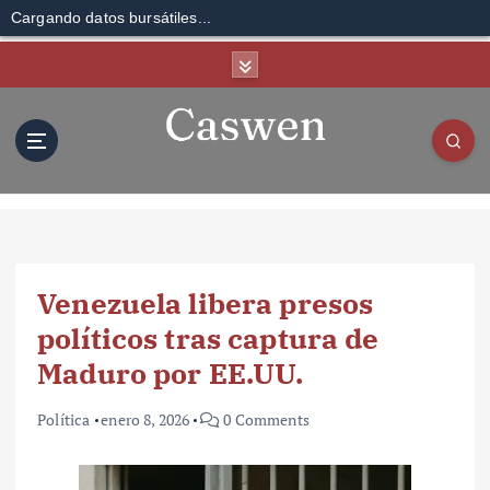
Cargando datos bursátiles...
S
k
i
p
t
o
c
o
n
t
Venezuela libera presos
e
n
políticos tras captura de
t
Maduro por EE.UU.
Política
enero 8, 2026
0 Comments