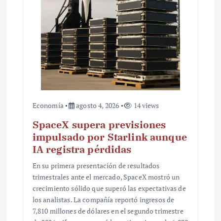
r
a
d
a
s
Economía
agosto 4, 2026
14 views
SpaceX supera previsiones
impulsado por Starlink aunque
IA registra pérdidas
En su primera presentación de resultados
trimestrales ante el mercado, SpaceX mostró un
crecimiento sólido que superó las expectativas de
los analistas. La compañía reportó ingresos de
7,810 millones de dólares en el segundo trimestre