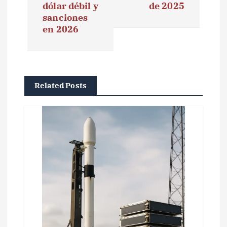
g
dólar débil y
de 2025
sanciones
a
en 2026
c
i
ó
Related Posts
n
d
e
e
n
t