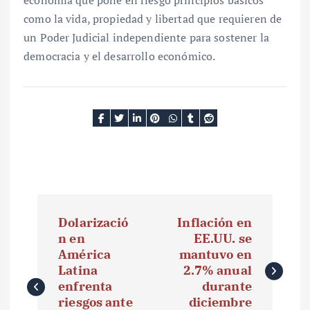
como la vida, propiedad y libertad que requieren de
un Poder Judicial independiente para sostener la
democracia y el desarrollo económico.
N
Dolarizació
Inflación en
a
n en
EE.UU. se
América
mantuvo en
v
Latina
2.7% anual
e
enfrenta
durante
riesgos ante
diciembre