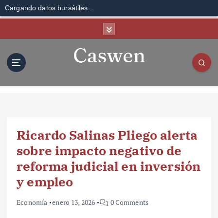
Cargando datos bursátiles...
S
k
i
p
t
o
c
o
n
t
Ricardo Salinas Pliego alerta
e
n
sobre impacto negativo de
t
reforma judicial en inversión
y empleo
Economía
enero 13, 2026
0 Comments