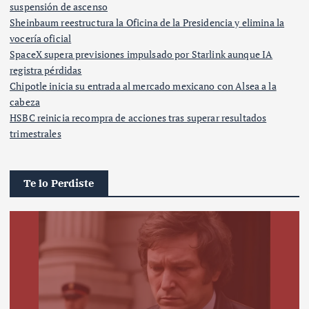
suspensión de ascenso
Sheinbaum reestructura la Oficina de la Presidencia y elimina la
vocería oficial
SpaceX supera previsiones impulsado por Starlink aunque IA
registra pérdidas
Chipotle inicia su entrada al mercado mexicano con Alsea a la
cabeza
HSBC reinicia recompra de acciones tras superar resultados
trimestrales
Te lo Perdiste