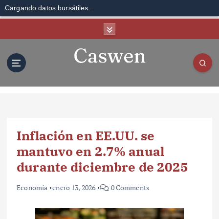
Cargando datos bursátiles...
S
k
i
p
t
o
c
o
n
t
Inflación en EE.UU. se
e
n
mantuvo en 2.7% anual
t
durante diciembre de 2025
Economía
enero 13, 2026
0 Comments