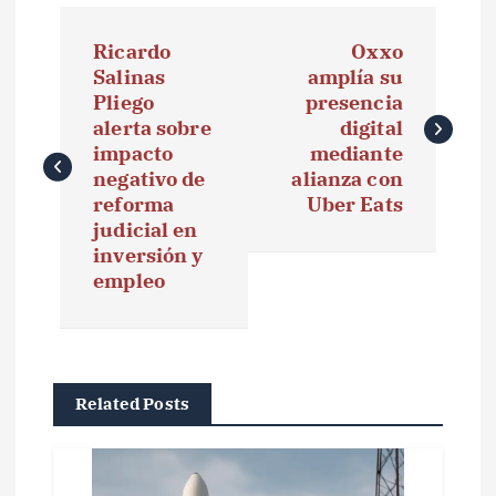
N
Ricardo
Oxxo
a
Salinas
amplía su
Pliego
presencia
v
alerta sobre
digital
e
impacto
mediante
negativo de
alianza con
g
reforma
Uber Eats
judicial en
a
inversión y
empleo
c
i
ó
Related Posts
n
d