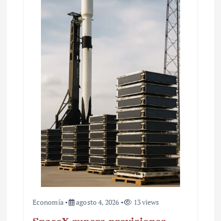
e
e
n
t
r
a
d
a
s
Economía
agosto 4, 2026
13 views