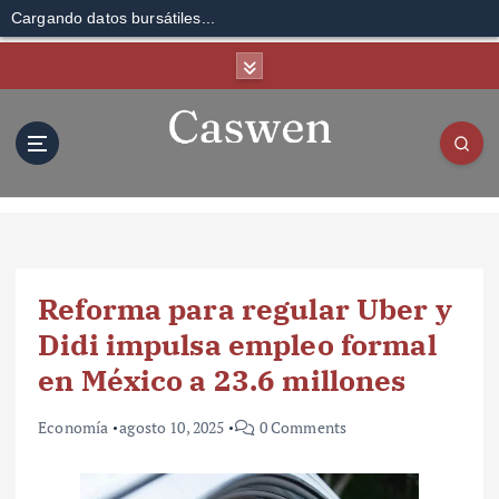
Cargando datos bursátiles...
S
k
i
p
t
o
c
o
n
t
Reforma para regular Uber y
e
n
Didi impulsa empleo formal
t
en México a 23.6 millones
Economía
agosto 10, 2025
0 Comments