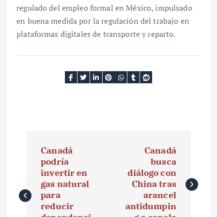
regulado del empleo formal en México, impulsado
en buena medida por la regulación del trabajo en
plataformas digitales de transporte y reparto.
N
Canadá
Canadá
a
podría
busca
invertir en
diálogo con
v
gas natural
China tras
e
para
arancel
reducir
antidumpin