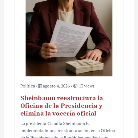
t
r
a
d
a
s
Política
agosto 4, 2026
13 views
Sheinbaum reestructura la
Oficina de la Presidencia y
elimina la vocería oficial
La presidenta Claudia Sheinbaum ha
implementado una reestructuración en la Oficina
de la Presidencia de la República mediante un