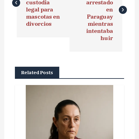
custodia
arrestado
e
legal para
en
mascotas en
Paraguay
g
divorcios
mientras
intentaba
a
huir
c
i
ó
Related Posts
n
d
e
e
n