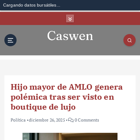
Cargando datos bursátiles...
S
k
i
p
t
o
c
o
n
t
Hijo mayor de AMLO genera
e
n
polémica tras ser visto en
t
boutique de lujo
Política
diciembre 26, 2025
0 Comments