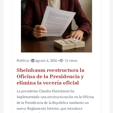
r
a
d
a
s
Política
agosto 4, 2026
12 views
Sheinbaum reestructura la
Oficina de la Presidencia y
elimina la vocería oficial
La presidenta Claudia Sheinbaum ha
implementado una reestructuración en la Oficina
de la Presidencia de la República mediante un
nuevo Reglamento Interior, que introduce