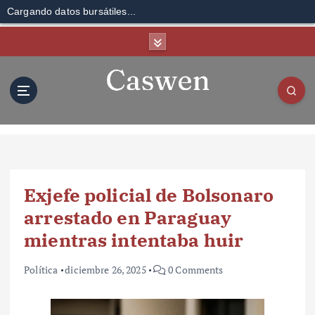
Cargando datos bursátiles...
S
k
i
p
t
o
c
o
n
t
Exjefe policial de Bolsonaro
e
n
arrestado en Paraguay
t
mientras intentaba huir
Política
diciembre 26, 2025
0 Comments