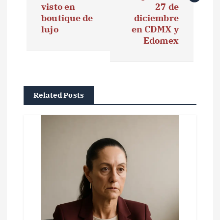
visto en
27 de
g
boutique de
diciembre
lujo
en CDMX y
a
Edomex
c
i
ó
Related Posts
n
d
e
e
n
t