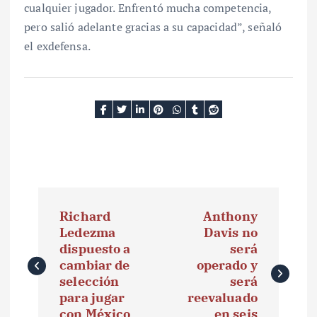
cualquier jugador. Enfrentó mucha competencia,
pero salió adelante gracias a su capacidad”, señaló
el exdefensa.
N
Richard
Anthony
a
Ledezma
Davis no
dispuesto a
será
v
cambiar de
operado y
e
selección
será
para jugar
reevaluado
g
con México
en seis