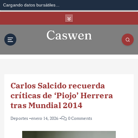
Cargando datos bursátiles...
S
k
i
p
t
o
c
o
n
t
Carlos Salcido recuerda
e
n
críticas de ‘Piojo’ Herrera
t
tras Mundial 2014
Deportes
enero 14, 2026
0 Comments