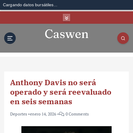
Cargando datos bursátiles...
S
k
i
p
t
o
c
o
n
t
Anthony Davis no será
e
n
operado y será reevaluado
t
en seis semanas
Deportes
enero 14, 2026
0 Comments