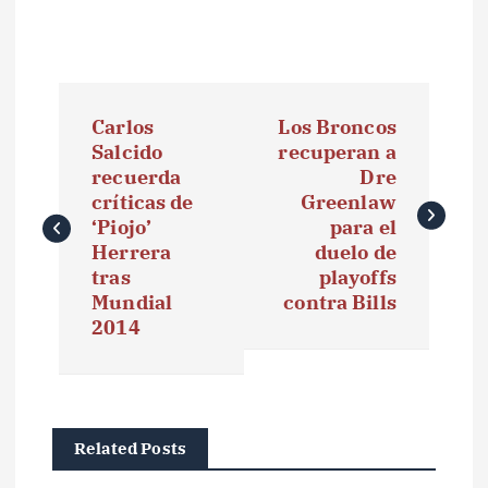
N
Carlos
Los Broncos
a
Salcido
recuperan a
recuerda
Dre
v
críticas de
Greenlaw
e
‘Piojo’
para el
Herrera
duelo de
g
tras
playoffs
Mundial
contra Bills
a
2014
c
i
ó
Related Posts