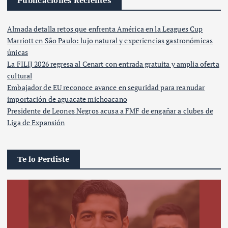
Publicaciones Recientes
Almada detalla retos que enfrenta América en la Leagues Cup
Marriott en São Paulo: lujo natural y experiencias gastronómicas
únicas
La FILIJ 2026 regresa al Cenart con entrada gratuita y amplia oferta
cultural
Embajador de EU reconoce avance en seguridad para reanudar
importación de aguacate michoacano
Presidente de Leones Negros acusa a FMF de engañar a clubes de
Liga de Expansión
Te lo Perdiste