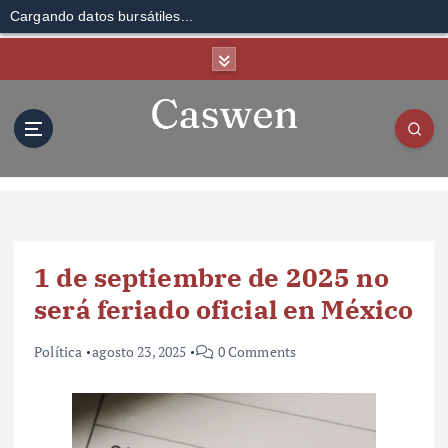
Cargando datos bursátiles...
S
k
i
p
t
o
c
o
n
t
1 de septiembre de 2025 no
e
n
será feriado oficial en México
t
Política
agosto 23, 2025
0 Comments