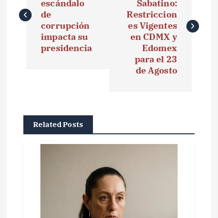
escándalo
Sabatino:
v
de
Restriccion
e
corrupción
es Vigentes
impacta su
en CDMX y
g
presidencia
Edomex
para el 23
a
de Agosto
c
i
ó
Related Posts
n
d
e
e