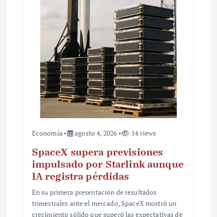
t
r
a
d
a
s
Economía
agosto 4, 2026
14 views
SpaceX supera previsiones
impulsado por Starlink aunque
IA registra pérdidas
En su primera presentación de resultados
trimestrales ante el mercado, SpaceX mostró un
crecimiento sólido que superó las expectativas de