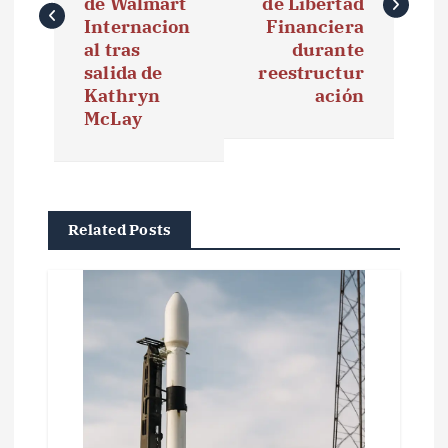
e
de Walmart
de Libertad
Internacion
Financiera
g
al tras
durante
salida de
reestructur
a
Kathryn
ación
McLay
c
i
ó
Related Posts
n
d
e
e
n