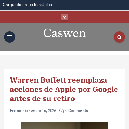
Cargando datos bursátiles...
S
k
i
p
t
o
c
o
n
t
Warren Buffett reemplaza
e
n
acciones de Apple por Google
t
antes de su retiro
Economía
enero 16, 2026
0 Comments