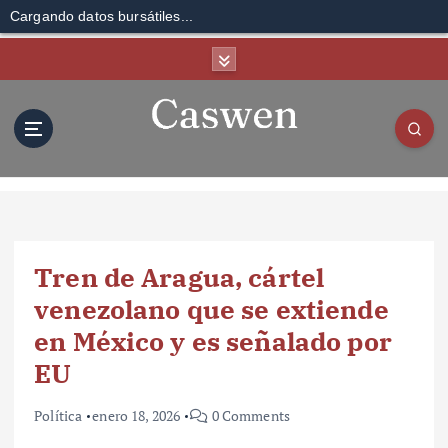
Cargando datos bursátiles...
S
k
i
p
t
o
c
o
n
t
Tren de Aragua, cártel
e
n
venezolano que se extiende
t
en México y es señalado por
EU
Política
enero 18, 2026
0 Comments