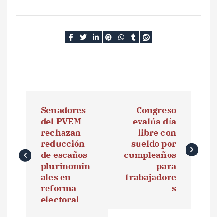
N
Senadores
Congreso
a
del PVEM
evalúa día
rechazan
libre con
v
reducción
sueldo por
e
de escaños
cumpleaños
plurinomin
para
g
ales en
trabajadore
reforma
s
a
electoral
c