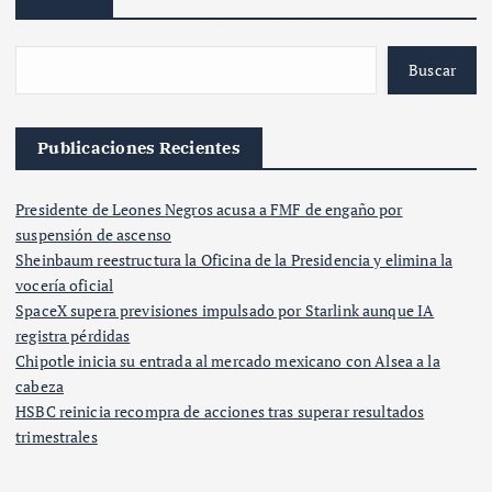
Buscar
Publicaciones Recientes
Presidente de Leones Negros acusa a FMF de engaño por
suspensión de ascenso
Sheinbaum reestructura la Oficina de la Presidencia y elimina la
vocería oficial
SpaceX supera previsiones impulsado por Starlink aunque IA
registra pérdidas
Chipotle inicia su entrada al mercado mexicano con Alsea a la
cabeza
HSBC reinicia recompra de acciones tras superar resultados
trimestrales